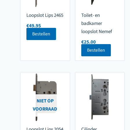
Loopslot Lips 2465
Toilet- en
badkamer
€
49.95
loopslot Nemef
Bestellen
€
25.00
Bestellen
NIET OP
VOORRAAD
Loopslot Lips 2054
Cilinder