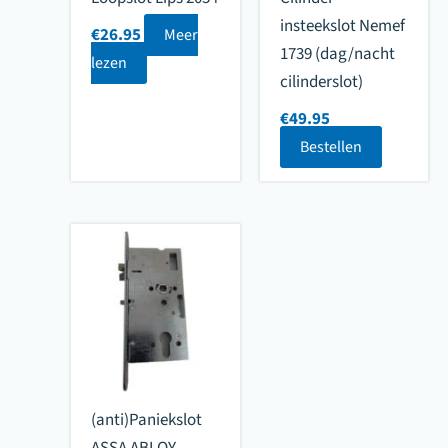
insteekslot Nemef
€
26.95
Meer
1739 (dag/nacht
lezen
cilinderslot)
€
49.95
Bestellen
(anti)Paniekslot
ASSA ABLOY