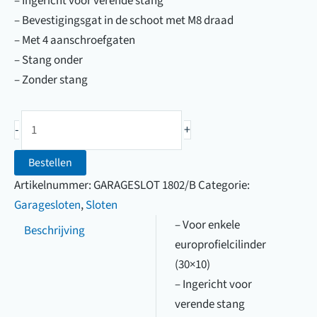
– Ingericht voor verende stang
– Bevestigingsgat in de schoot met M8 draad
– Met 4 aanschroefgaten
– Stang onder
– Zonder stang
Garageslot
-
+
Nemef
1802/B
Bestellen
aantal
Artikelnummer:
GARAGESLOT 1802/B
Categorie:
Garagesloten
,
Sloten
– Voor enkele
Beschrijving
europrofielcilinder
(30×10)
– Ingericht voor
verende stang