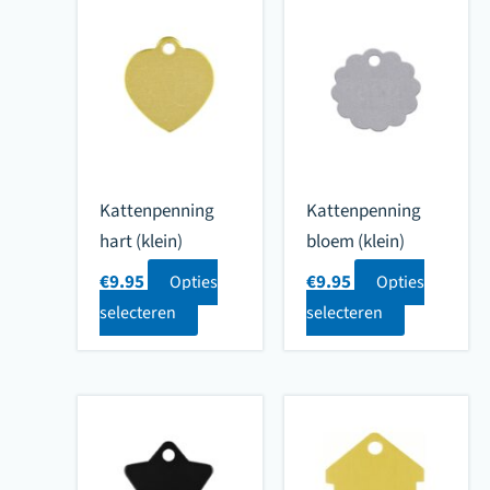
Kattenpenning
Kattenpenning
hart (klein)
bloem (klein)
€
9.95
€
9.95
Opties
Opties
Dit
Dit
selecteren
selecteren
product
product
heeft
heeft
meerdere
meerdere
variaties.
variaties.
Deze
Deze