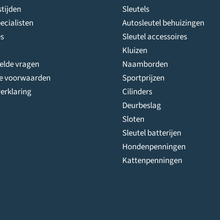
worden
tijden
Sleutels
op
ecialisten
Autosleutel behuizingen
de
s
Sleutel accessoires
productpagina
Kluizen
telde vragen
Naamborden
e voorwaarden
Sportprijzen
erklaring
Cilinders
Deurbeslag
Sloten
Sleutel batterijen
Hondenpenningen
Kattenpenningen