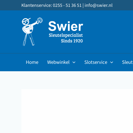
Ga
Klantenservice: 0255 - 51 36 51 |
info@swier.nl
naar
de
inhoud
Home
Webwinkel
Slotservice
Sleut