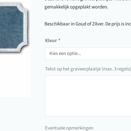
gemakkelijk opgeplakt worden.
Beschikbaar in Goud of Zilver. De prijs is in
Kleur
*
Tekst op het graveerplaatje (max. 3 regels)
Tekst
op
het
graveerplaatje
(max.
3
Eventuele opmerkingen
regels)