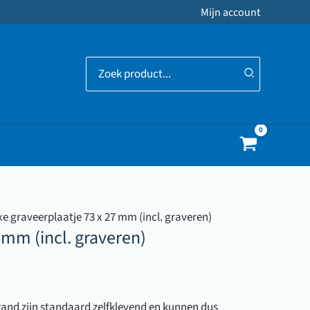
Mijn account
Zoeken
naar:
xe graveerplaatje 73 x 27 mm (incl. graveren)
 mm (incl. graveren)
rand zijn standaard zelfklevend en kunnen dus