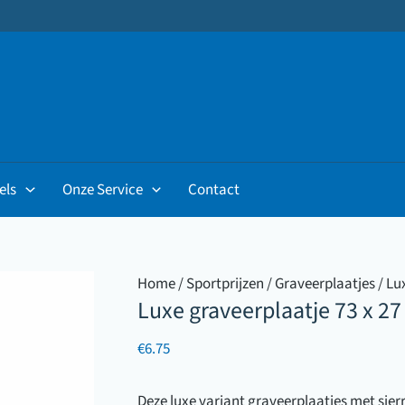
els
Onze Service
Contact
Home
/
Sportprijzen
/
Graveerplaatjes
/ Lu
Luxe graveerplaatje 73 x 27
€
6.75
Deze luxe variant graveerplaatjes met sier