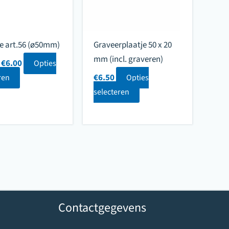
e art.56 (ø50mm)
Graveerplaatje 50 x 20
mm (incl. graveren)
Prijsklasse:
€
6.00
Opties
€2.40
Dit
€
6.50
ren
Opties
tot
product
selecteren
€6.00
heeft
meerdere
variaties.
Deze
optie
kan
gekozen
Contactgegevens
worden
op