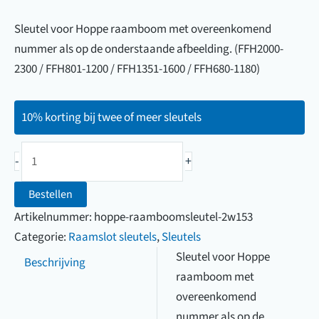
Sleutel voor Hoppe raamboom met overeenkomend
nummer als op de onderstaande afbeelding. (FFH2000-
2300 / FFH801-1200 / FFH1351-1600 / FFH680-1180)
10% korting bij twee of meer sleutels
Raamsleutel
-
+
voor
Hoppe
Bestellen
raamboom
Artikelnummer:
hoppe-raamboomsleutel-2w153
(sleutel
Categorie:
Raamslot sleutels
,
Sleutels
2W153)
Sleutel voor Hoppe
Beschrijving
aantal
raamboom met
overeenkomend
nummer als op de