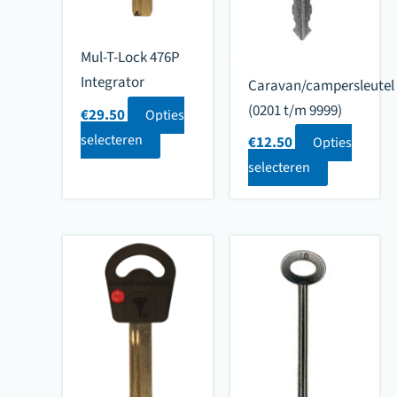
Mul-T-Lock 476P
Integrator
Caravan/campersleutel
(0201 t/m 9999)
€
29.50
Opties
selecteren
€
12.50
Opties
selecteren