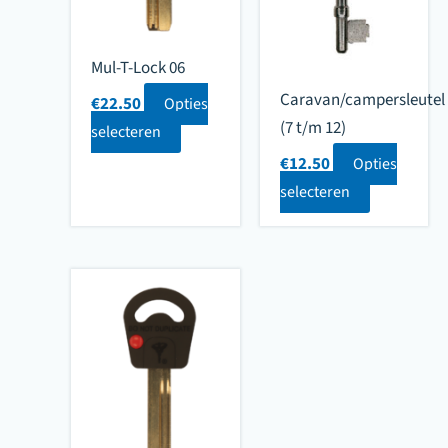
Mul-T-Lock 06
Caravan/campersleutel
€
22.50
Opties
(7 t/m 12)
selecteren
€
12.50
Opties
selecteren