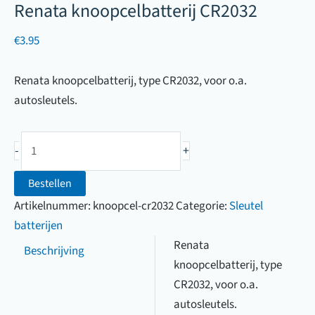
Renata knoopcelbatterij CR2032
€
3.95
Renata knoopcelbatterij, type CR2032, voor o.a.
autosleutels.
Renata
-
+
knoopcelbatterij
CR2032
Bestellen
aantal
Artikelnummer:
knoopcel-cr2032
Categorie:
Sleutel
batterijen
Renata
Beschrijving
knoopcelbatterij, type
CR2032, voor o.a.
autosleutels.