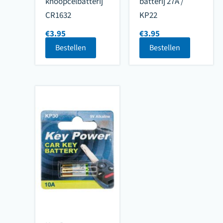
knoopcelbatterij
batterij 27A /
CR1632
KP22
€
3.95
€
3.95
Bestellen
Bestellen