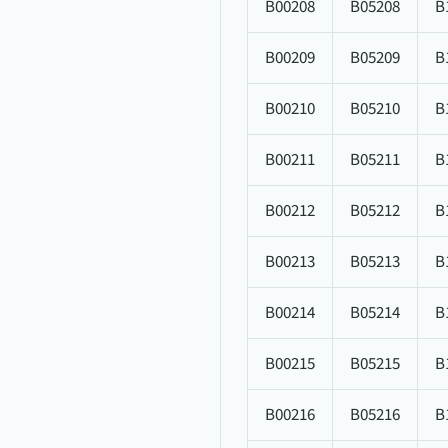
B00208
B05208
B
B00209
B05209
B
B00210
B05210
B
B00211
B05211
B
B00212
B05212
B
B00213
B05213
B
B00214
B05214
B
B00215
B05215
B
B00216
B05216
B