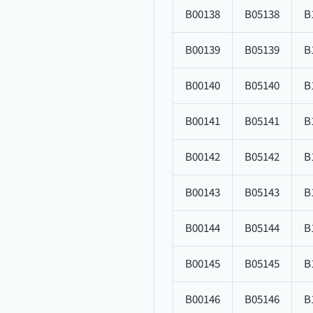
B00138
B05138
B
B00139
B05139
B
B00140
B05140
B
B00141
B05141
B
B00142
B05142
B
B00143
B05143
B
B00144
B05144
B
B00145
B05145
B
B00146
B05146
B