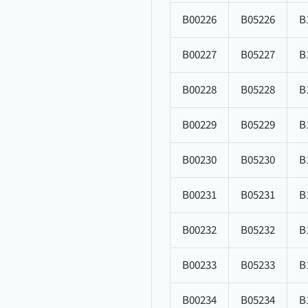
B00226
B05226
B
B00227
B05227
B
B00228
B05228
B
B00229
B05229
B
B00230
B05230
B
B00231
B05231
B
B00232
B05232
B
B00233
B05233
B
B00234
B05234
B