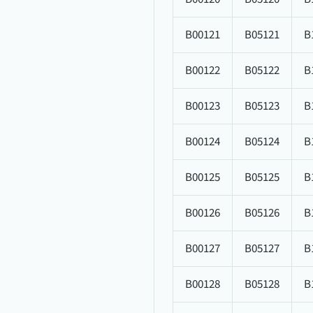
B00121
B05121
B
B00122
B05122
B
B00123
B05123
B
B00124
B05124
B
B00125
B05125
B
B00126
B05126
B
B00127
B05127
B
B00128
B05128
B