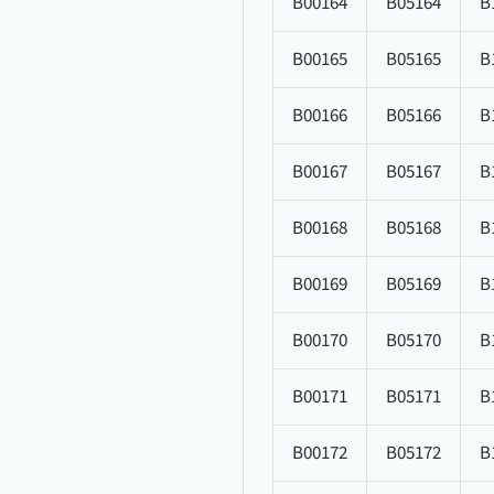
B00164
B05164
B
B00165
B05165
B
B00166
B05166
B
B00167
B05167
B
B00168
B05168
B
B00169
B05169
B
B00170
B05170
B
B00171
B05171
B
B00172
B05172
B