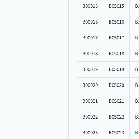
B00015
B05015
B
B00016
B05016
B
B00017
B05017
B
B00018
B05018
B
B00019
B05019
B
B00020
B05020
B
B00021
B05021
B
B00022
B05022
B
B00023
B05023
B