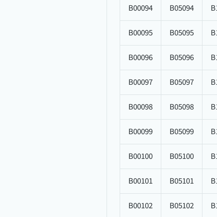
B00094
B05094
B
B00095
B05095
B
B00096
B05096
B
B00097
B05097
B
B00098
B05098
B
B00099
B05099
B
B00100
B05100
B
B00101
B05101
B
B00102
B05102
B