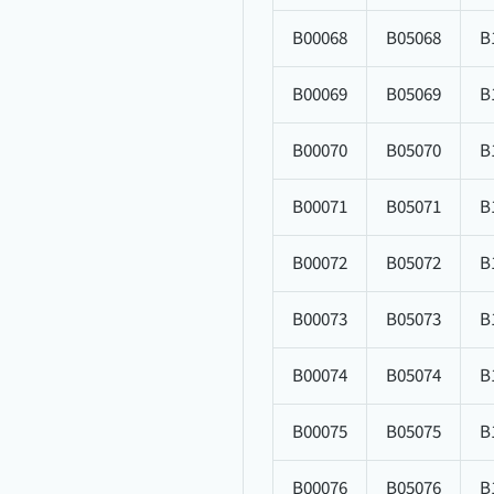
B00068
B05068
B
B00069
B05069
B
B00070
B05070
B
B00071
B05071
B
B00072
B05072
B
B00073
B05073
B
B00074
B05074
B
B00075
B05075
B
B00076
B05076
B