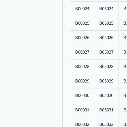
B00024
B05024
B
B00025
B05025
B
B00026
B05026
B
B00027
B05027
B
B00028
B05028
B
B00029
B05029
B
B00030
B05030
B
B00031
B05031
B
B00032
B05032
B