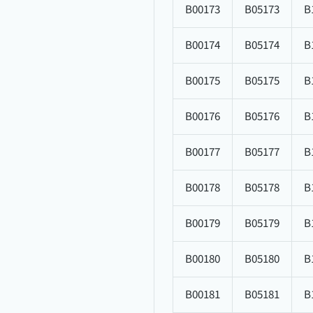
B00173
B05173
B
B00174
B05174
B
B00175
B05175
B
B00176
B05176
B
B00177
B05177
B
B00178
B05178
B
B00179
B05179
B
B00180
B05180
B
B00181
B05181
B