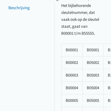
B55555)
Het bijbehorende
Beschrijving
aantal
sleutelnummer, dat
vaak ook op de sleutel
staat, gaat van
B00001 t/m B55555.
B00001
B05001
B
B00002
B05002
B
B00003
B05003
B
B00004
B05004
B
B00005
B05005
B