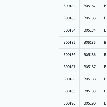
B00182
B05182
B
B00183
B05183
B
B00184
B05184
B
B00185
B05185
B
B00186
B05186
B
B00187
B05187
B
B00188
B05188
B
B00189
B05189
B
B00190
B05190
B