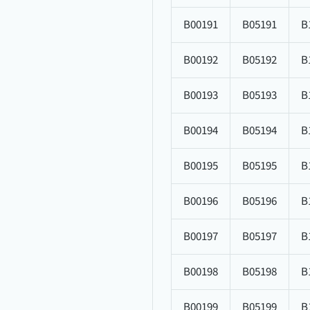
B00191
B05191
B
B00192
B05192
B
B00193
B05193
B
B00194
B05194
B
B00195
B05195
B
B00196
B05196
B
B00197
B05197
B
B00198
B05198
B
B00199
B05199
B