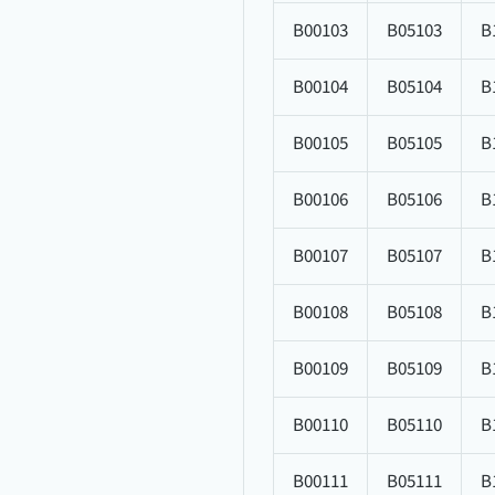
B00103
B05103
B
B00104
B05104
B
B00105
B05105
B
B00106
B05106
B
B00107
B05107
B
B00108
B05108
B
B00109
B05109
B
B00110
B05110
B
B00111
B05111
B