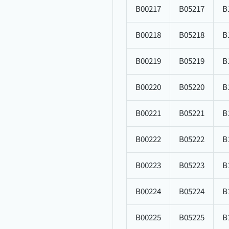
B00217
B05217
B
B00218
B05218
B
B00219
B05219
B
B00220
B05220
B
B00221
B05221
B
B00222
B05222
B
B00223
B05223
B
B00224
B05224
B
B00225
B05225
B