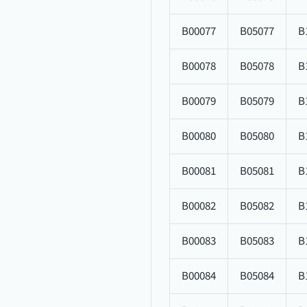
B00077
B05077
B
B00078
B05078
B
B00079
B05079
B
B00080
B05080
B
B00081
B05081
B
B00082
B05082
B
B00083
B05083
B
B00084
B05084
B