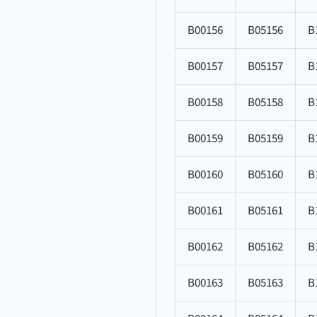
B00156
B05156
B
B00157
B05157
B
B00158
B05158
B
B00159
B05159
B
B00160
B05160
B
B00161
B05161
B
B00162
B05162
B
B00163
B05163
B