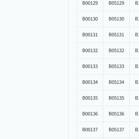
B00129
B05129
B
B00130
B05130
B
B00131
B05131
B
B00132
B05132
B
B00133
B05133
B
B00134
B05134
B
B00135
B05135
B
B00136
B05136
B
B00137
B05137
B