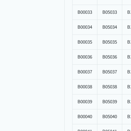
B00033
B05033
B
B00034
B05034
B
B00035
B05035
B
B00036
B05036
B
B00037
B05037
B
B00038
B05038
B
B00039
B05039
B
B00040
B05040
B