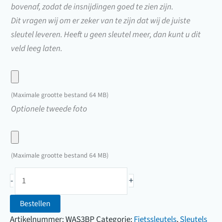
bovenaf, zodat de insnijdingen goed te zien zijn.
Dit vragen wij om er zeker van te zijn dat wij de juiste
sleutel leveren. Heeft u geen sleutel meer, dan kunt u dit
veld leeg laten.
Upload
hier
(Maximale grootte bestand 64 MB)
een
Upload
Optionele tweede foto
foto
hier
van
een
uw
foto
(Maximale grootte bestand 64 MB)
sleutel
van
Trelock/Tok/Was
uw
-
+
fietssleutel
sleutel
(B00001
Bestellen
t/m
Artikelnummer:
WAS3BP
Categorie:
Fietssleutels
,
Sleutels