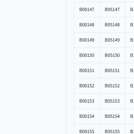
B00147
B05147
B
B00148
B05148
B
B00149
B05149
B
B00150
B05150
B
B00151
B05151
B
B00152
B05152
B
B00153
B05153
B
B00154
B05154
B
B00155
B05155
B