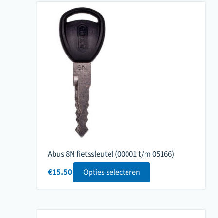
Abus 8N fietssleutel (00001 t/m 05166)
€
15.50
Opties selecteren