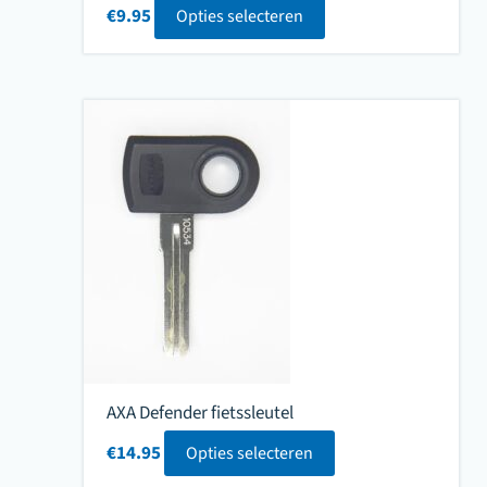
€
9.95
Opties selecteren
AXA Defender fietssleutel
€
14.95
Opties selecteren