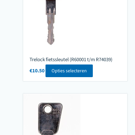
Trelock fietssleutel (R60001 t/m R74039)
€
10.50
Opties selecteren