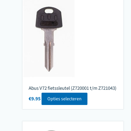
Abus V72 fietssleutel (Z720001 t/m Z721043)
€
9.95
Opties selecteren