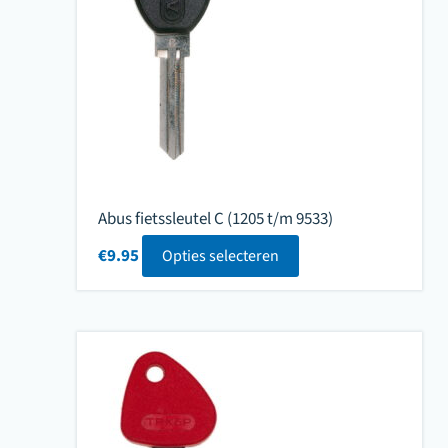
Abus fietssleutel C (1205 t/m 9533)
€
9.95
Opties selecteren