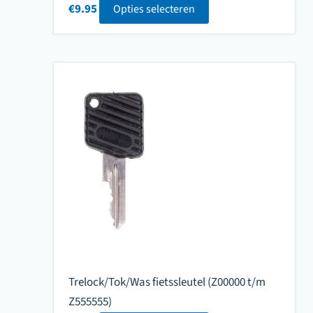
€
9.95
Opties selecteren
Trelock/Tok/Was fietssleutel (Z00000 t/m
Z555555)