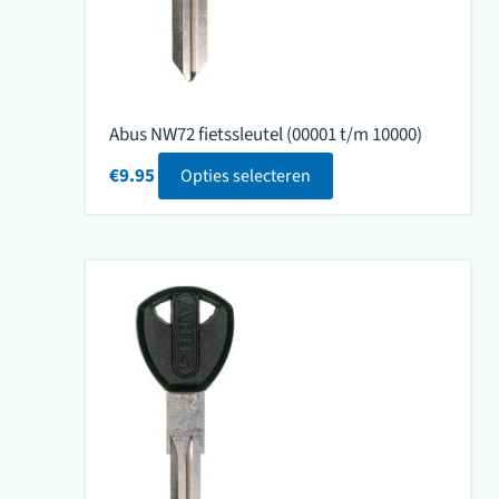
Abus NW72 fietssleutel (00001 t/m 10000)
€
9.95
Opties selecteren