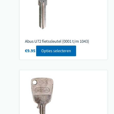
Abus U72 fietssleutel (0001 t/m 1043)
€
9.95
Opties selecteren