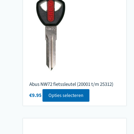
Abus NW72 fietssleutel (20001 t/m 25312)
€
9.95
Opties selecteren