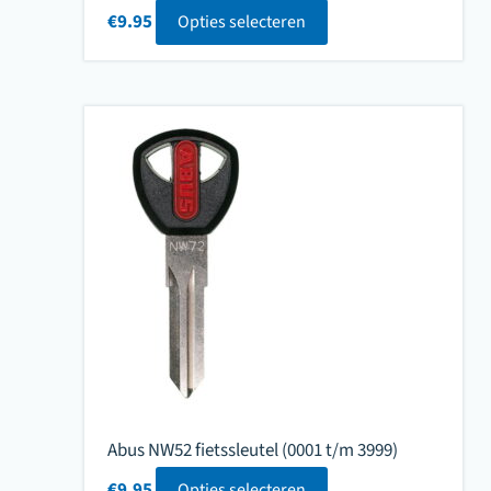
€
9.95
Opties selecteren
Abus NW52 fietssleutel (0001 t/m 3999)
€
9.95
Opties selecteren