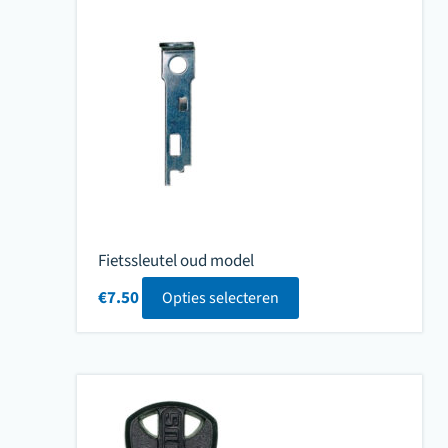
Fietssleutel oud model
€
7.50
Opties selecteren