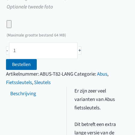
een
Upload
Optionele tweede foto
foto
hier
van
een
uw
foto
(Maximale grootte bestand 64 MB)
sleutel
van
Abus
uw
-
+
T82
sleutel
fietssleutel
Bestellen
lange
Artikelnummer:
ABUS-T82-LANG
Categorie:
Abus
,
versie
Fietssleutels
,
Sleutels
(1817
Er zijn zeer veel
Beschrijving
t/m
varianten van Abus
9384)
fietssleutels.
aantal
Dit betreft een extra
lange versie van de