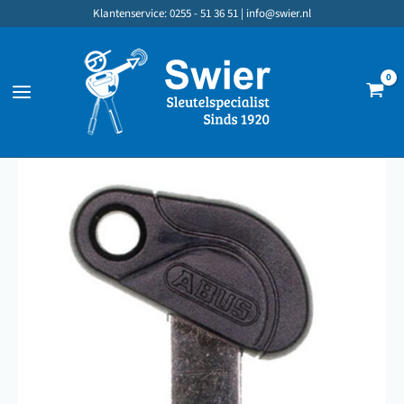
Ga
Klantenservice: 0255 - 51 36 51 |
info@swier.nl
naar
de
inhoud