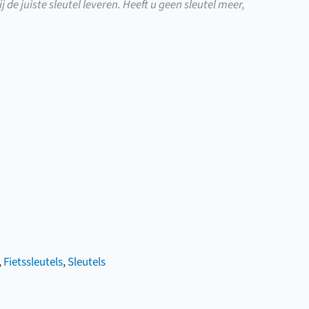
j de juiste sleutel leveren. Heeft u geen sleutel meer,
,
Fietssleutels
,
Sleutels