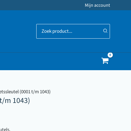
Mijn account
Zoeken
naar:
etssleutel (0001 t/m 1043)
 t/m 1043)
utels.