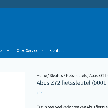
els
Onze Service
Contact
Home
/
Sleutels
/
Fietssleutels
/ Abus Z72 fi
Abus Z72 fietssleutel (0001
€
9.95
Er zijn zeer veel varianten van Abus fietssle