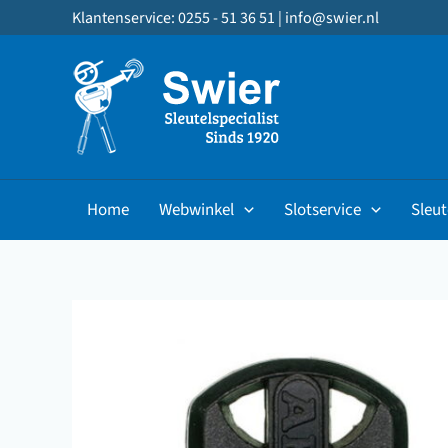
Ga
Klantenservice: 0255 - 51 36 51 |
info@swier.nl
naar
de
inhoud
Home
Webwinkel
Slotservice
Sleut