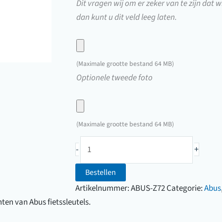
Dit vragen wij om er zeker van te zijn dat wi
dan kunt u dit veld leeg laten.
Upload
hier
(Maximale grootte bestand 64 MB)
een
Upload
Optionele tweede foto
foto
hier
van
een
uw
foto
(Maximale grootte bestand 64 MB)
sleutel
van
Abus
uw
-
+
Z72
sleutel
fietssleutel
Bestellen
(0001
Artikelnummer:
ABUS-Z72
Categorie:
Abus
t/m
anten van Abus fietssleutels.
1043)