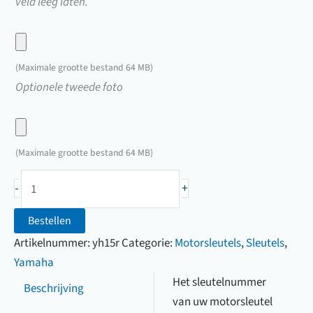
veld leeg laten.
Upload
hier
(Maximale grootte bestand 64 MB)
een
Upload
Optionele tweede foto
foto
hier
van
een
uw
foto
(Maximale grootte bestand 64 MB)
sleutel
van
Yamaha
uw
-
+
motorsleutel
sleutel
(3301
Bestellen
t/m
Artikelnummer:
yh15r
Categorie:
Motorsleutels
,
Sleutels
,
3350)
Yamaha
aantal
Het sleutelnummer
Beschrijving
van uw motorsleutel