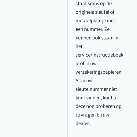
staat soms op de
originele sleutel of
metaalplaatje met
een nummer. Ze
kunnen ook staan in
het
service/instructieboek
je of in uw
verzekeringspapieren.
Als u uw
sleutelnummer niet
kunt vinden, kunt u
deze nog proberen op
te vragen bij uw
dealer.