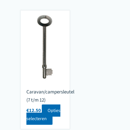
Caravan/campersleutel
(7 t/m 12)
€
12.50
Opties
selecteren