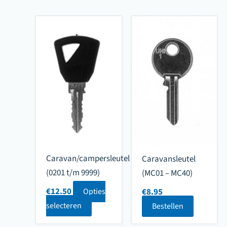
Caravan/campersleutel
Caravansleutel
(0201 t/m 9999)
(MC01 – MC40)
€
12.50
€
8.95
Opties
selecteren
Bestellen