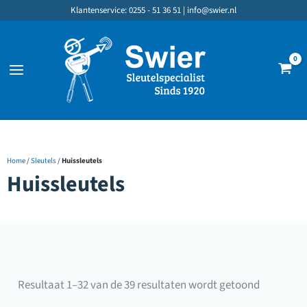
Ga
Klantenservice: 0255 - 51 36 51 |
info@swier.nl
naar
de
inhoud
Home
/
Sleutels
/
Huissleutels
Huissleutels
Gesorteer
Resultaat 1–32 van de 39 resultaten wordt getoond
op