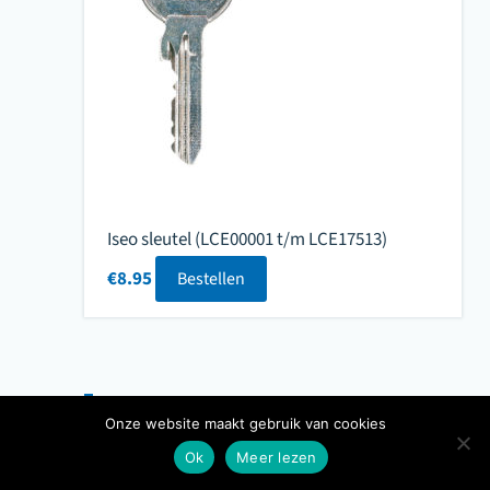
Iseo sleutel (LCE00001 t/m LCE17513)
€
8.95
Bestellen
1
2
→
Onze website maakt gebruik van cookies
Ok
Meer lezen