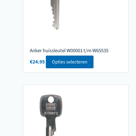
Anker huissleutel W00001 t/m W65535
€
24.95
Opties selecteren