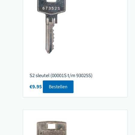
S2 sleutel (00001S t/m 93025S)
€
9.95
Bestellen