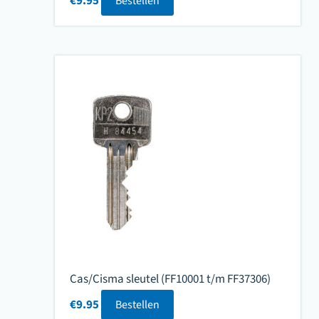
€
9.95
Bestellen
Cas/Cisma sleutel (FF10001 t/m FF37306)
€
9.95
Bestellen