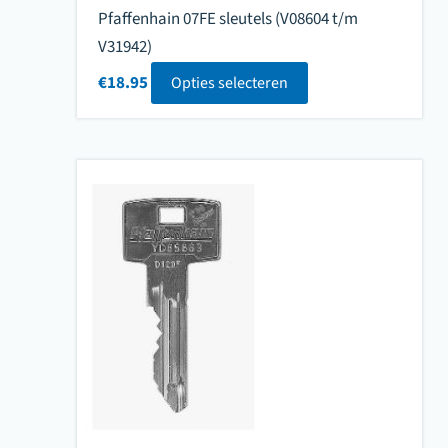
Pfaffenhain 07FE sleutels (V08604 t/m
V31942)
€
18.95
Opties selecteren