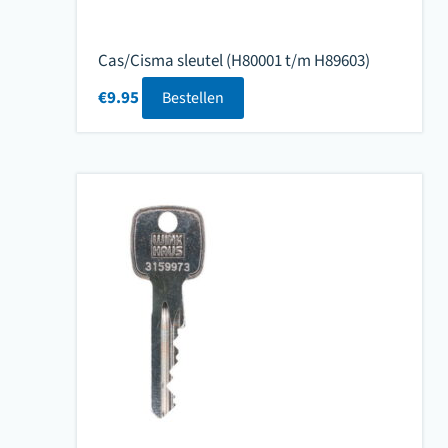
Cas/Cisma sleutel (H80001 t/m H89603)
€
9.95
Bestellen