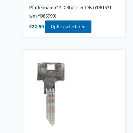
Pfaffenhain Y14 Deltus sleutels (YD61531
t/m YD66999)
€
22.50
Opties selecteren