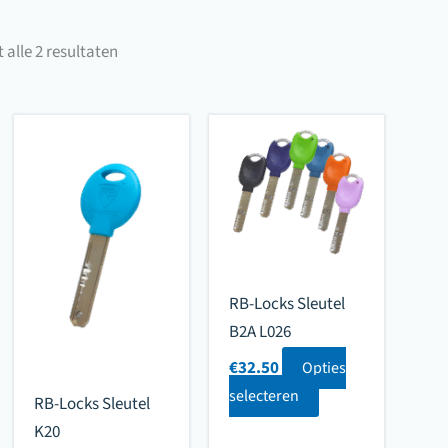
Gesorteerd
 alle 2 resultaten
op
populariteit
RB-Locks Sleutel
B2A L026
€
32.50
Opties
selecteren
RB-Locks Sleutel
K20