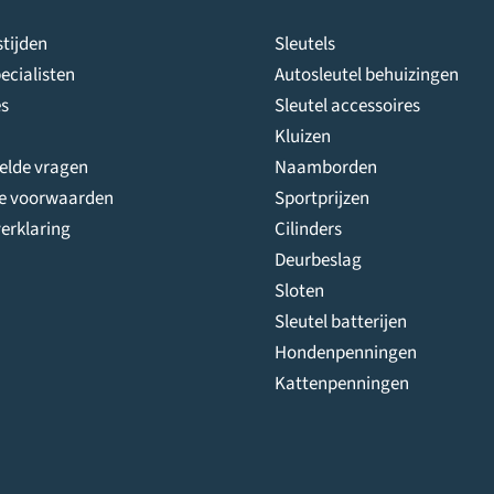
tijden
Sleutels
ecialisten
Autosleutel behuizingen
s
Sleutel accessoires
Kluizen
telde vragen
Naamborden
e voorwaarden
Sportprijzen
erklaring
Cilinders
Deurbeslag
Sloten
Sleutel batterijen
Hondenpenningen
Kattenpenningen