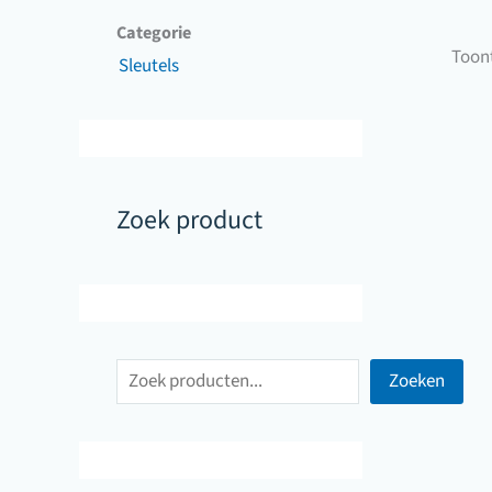
Categorie
Toont
Sleutels
Zoek product
Z
Zoeken
o
e
k