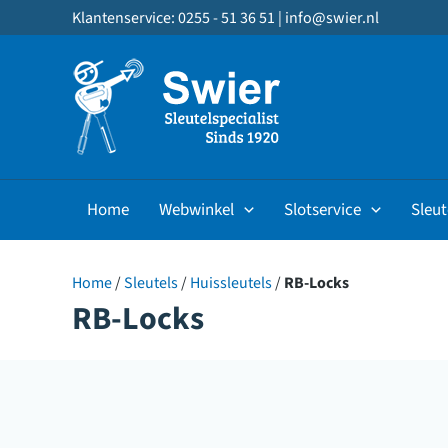
Ga
Klantenservice: 0255 - 51 36 51 |
info@swier.nl
naar
de
inhoud
Home
Webwinkel
Slotservice
Sleut
Home
/
Sleutels
/
Huissleutels
/
RB-Locks
RB-Locks