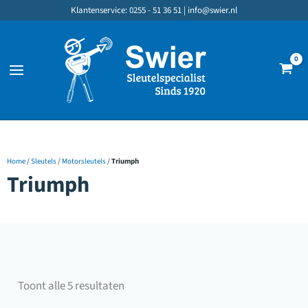
Ga
Klantenservice: 0255 - 51 36 51 |
info@swier.nl
naar
de
inhoud
Home
/
Sleutels
/
Motorsleutels
/
Triumph
Triumph
Gesorteerd
Toont alle 5 resultaten
op