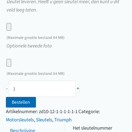
sleutel leveren. Heeft u geen sleutel meer, dan kunt u dit
veld leeg laten.
Upload
hier
(Maximale grootte bestand 64 MB)
een
Upload
Optionele tweede foto
foto
hier
van
een
uw
foto
(Maximale grootte bestand 64 MB)
sleutel
van
Triumph
uw
-
+
motorsleutel
sleutel
(8001
Bestellen
t/m
Artikelnummer:
zd10-12-1-1-1-1-1-1
Categorie:
9554)
Motorsleutels
,
Sleutels
,
Triumph
aantal
Het sleutelnummer
Beschrijving