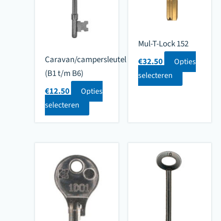
Mul-T-Lock 152
Caravan/campersleutel
€
32.50
Opties
(B1 t/m B6)
selecteren
€
12.50
Opties
selecteren