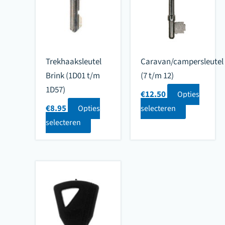
Trekhaaksleutel
Caravan/campersleutel
Brink (1D01 t/m
(7 t/m 12)
1D57)
€
12.50
Opties
€
8.95
Opties
selecteren
selecteren