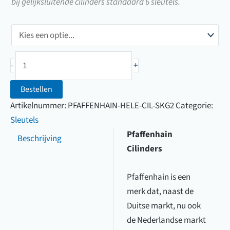
bij gelijksluitende cilinders standaard 6 sleutels.
Pfaffenhain
-
+
Hele
Cilinder
Bestellen
SKG**
Artikelnummer:
PFAFFENHAIN-HELE-CIL-SKG2
Categorie:
aantal
Sleutels
Pfaffenhain
Beschrijving
Cilinders
Pfaffenhain is een
merk dat, naast de
Duitse markt, nu ook
de Nederlandse markt