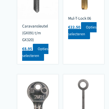
Mul-T-Lock 06
Caravansleutel
€
22.50
Opties
(GX091 t/m
selecteren
GX320)
€
8.95
Opties
selecteren