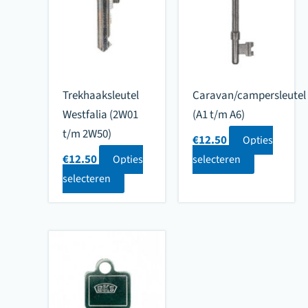
Trekhaaksleutel
Caravan/campersleutel
Westfalia (2W01
(A1 t/m A6)
t/m 2W50)
€
12.50
Opties
€
12.50
Opties
selecteren
selecteren