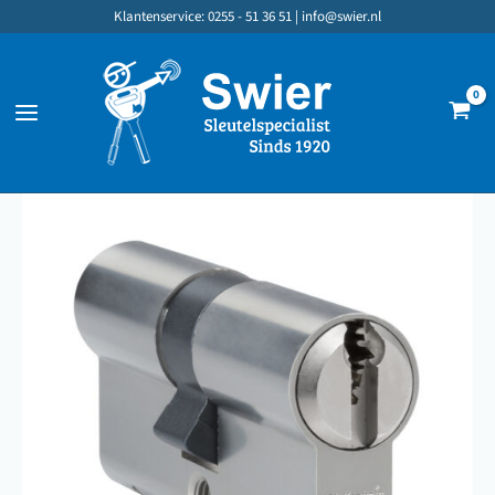
Ga
Klantenservice: 0255 - 51 36 51 |
info@swier.nl
naar
de
inhoud