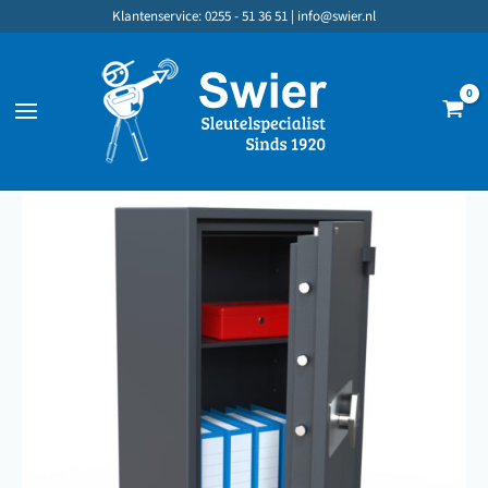
Ga
Klantenservice: 0255 - 51 36 51 |
info@swier.nl
naar
de
inhoud