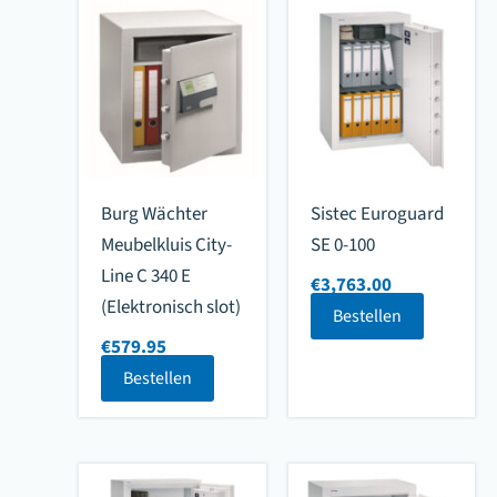
Burg Wächter
Sistec Euroguard
Meubelkluis City-
SE 0-100
Line C 340 E
€
3,763.00
(Elektronisch slot)
Bestellen
€
579.95
Bestellen