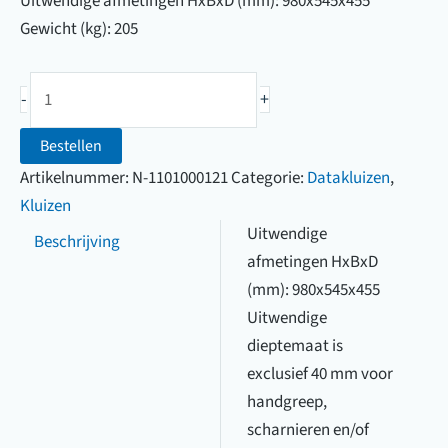
Uitwendige afmetingen HxBxD (mm): 980x545x455
Gewicht (kg): 205
Salvus
-
+
Bologna
95
Bestellen
elo
Artikelnummer:
N-1101000121
Categorie:
Datakluizen
,
aantal
Kluizen
Uitwendige
Beschrijving
afmetingen HxBxD
(mm): 980x545x455
Uitwendige
dieptemaat is
exclusief 40 mm voor
handgreep,
scharnieren en/of